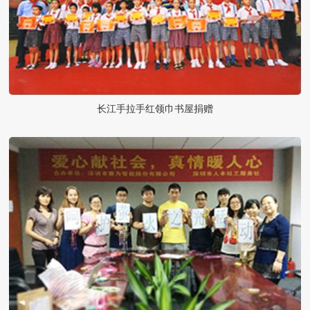
长江手拉手红领巾书屋捐赠