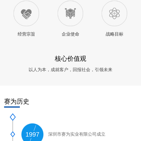
以源头技术创新，引领产业融合应用。赛为智能承
担了国家工信部技术改造升级专项、科技部火炬计
划、发改委机器人集聚基地计划等国家及省市
20余
项重大项目。公司内部设有先进技术研究院、人工
经营宗旨
企业使命
战略目标
智能研究院、智慧交通研究院、无人机研究院等，
主导了系留无人机国际标准、国内标准的起草和制
定工作，参与制定轨道交通、智慧城市等20余项国
核心价值观
际、国家和行业标准。公司先后与华为、腾讯等企
以人为本，成就客户，回报社会，引领未来
业，大阪大学、中科大、哈工大、北邮等国内外高
校达成合作，推进人工智能、5G、大数据、物联网
等产业的创新发展。
赛为历史
赛作为，为赛为有为；为富强，强中华更强。在人
工智能战略和
“担当、勤奋、学习、创新”乐动登陆
入口_乐动(中国)的指引下，赛为智能将持续加强自
主创新力度，以新基建为发展契机，大力推进数字
1997
深圳市赛为实业有限公司成立
经济与实体经济的融合应用，为社会智造价值，成