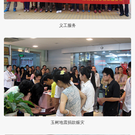
义工服务
玉树地震捐款赈灾