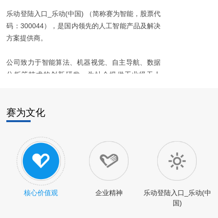
乐动登陆入口_乐动(中国)
（简称赛为智能，股票代
码：
300044），是国内领先的人工智能产品及解决
方案提供商。
公司致力于智能算法、机器视觉、自主导航、数据
分析等技术的创新研发，为社会提供工业级无人
机、巡检机器人、轨道交通和智慧城市等软硬件产
品及解决方案。产品技术居国际和国内领先水平。
赛为文化
自
1997年成立以来，赛为智能
聚焦
“AI+平台”发展战
略，注重基础技术研发创新。目前，公司现拥有国
家高新技术企业4家，省级创新研发平台5个，市级
创新研发平台6个，拥有1个院士工作站，2个博士
后科研工作站，获得专利授权、软件著作权等知识
产权600余项，通过了ISO9001、ISO14001、
核心价值观
企业精神
乐动登陆入口_乐动(中
ISO45001、CMMI L3、知识产权管理等体系认
国)
证。