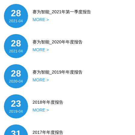
28
赛为智能_2021年第一季度报告
MORE >
2021-04
28
赛为智能_2020年年度报告
MORE >
2021-04
28
赛为智能_2019年年度报告
MORE >
2020-04
23
2018年年度报告
MORE >
2019-04
31
2017年年度报告