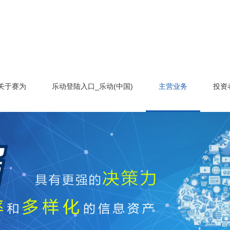
关于赛为
乐动登陆入口_乐动(中国)
主营业务
投资