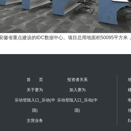
安徽省重点建设的
IDC
数据中心。项目总用地面积
50095
平方米
首 页
投资者关系
关于赛为
加入赛为
楼
乐动登陆入口_乐动(中
乐动登陆入口_乐动(中
电
国)
国)
传
主营业务
E