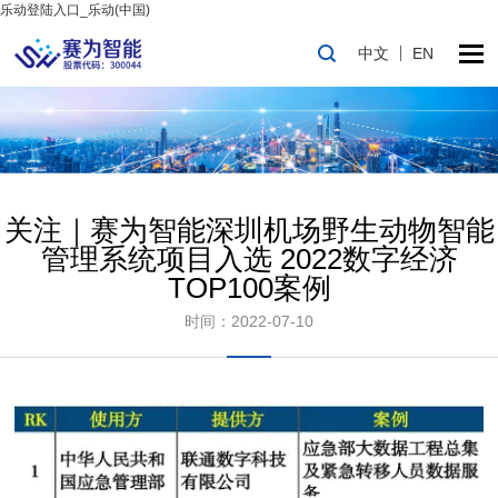
乐动登陆入口_乐动(中国)
中文
EN
关注｜赛为智能深圳机场野生动物智能
管理系统项目入选 2022数字经济
TOP100案例
时间：2022-07-10