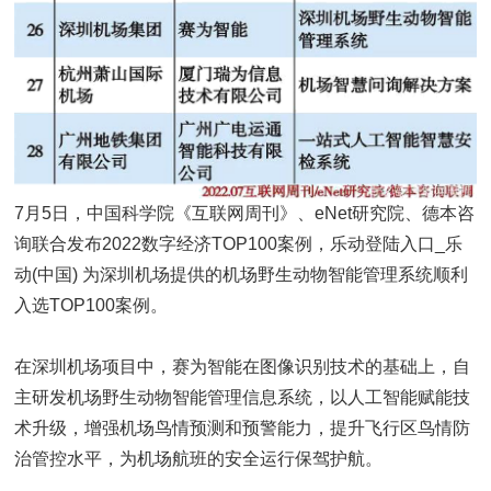
7月5日，中国科学院《互联网周刊》、eNet研究院、德本咨
询联合发布2022数字经济TOP100案例，乐动登陆入口_乐
动(中国) 为深圳机场提供的机场野生动物智能管理系统顺利
入选TOP100案例。
在深圳机场项目中，赛为智能在图像识别技术的基础上，自
主研发机场野生动物智能管理信息系统，以人工智能赋能技
术升级，增强机场鸟情预测和预警能力，提升飞行区鸟情防
治管控水平，为机场航班的安全运行保驾护航。